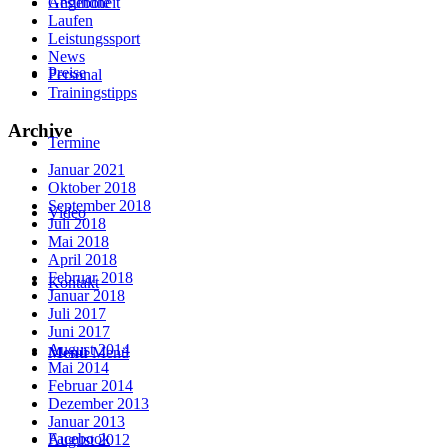
Gesundheit
Angebote
Laufen
Leistungssport
News
Preise
Personal
Trainingstipps
Archive
Termine
Januar 2021
Oktober 2018
September 2018
Video
Juli 2018
Mai 2018
April 2018
Februar 2018
Kontakt
Januar 2018
Juli 2017
Juni 2017
August 2014
Menü
Menü
Mai 2014
Februar 2014
Dezember 2013
Januar 2013
Facebook
August 2012