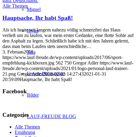
Alle Themen
Miguel
Hauptsache, Ihr habt Spaß!
Als ich heute seit langem nahezu völlig schmerzfrei das Haus
Riyan
verließ um zu laufen, war mein erster Gedanke, eine flotte Sohle auf
den Asphalt zu legen. Schließlich habe ich mit den Jahren gelernt,
dass man beim Laufen stets unerschiedliche…
3. Februar 2018
Tina
https://www.lauf-freude.de/wp-content/uploads/2017/06/sport-
empfehlung-kickboxen.jpg
562
750
Gregor Adler
https://www.lauf-
freude.de/wp-content/uploads/2021/01/logo-personal-lauf-trainer-
Unsere Philosophie
21.png
Gregor Adler
2018-02-03 14:27:43
2021-01-31
20:59:09
Hauptsache, Ihr habt Spaß!
Facebook
Bilder
Categories
LAUF-FREUDE BLOG
Alle Themen
Ernährung