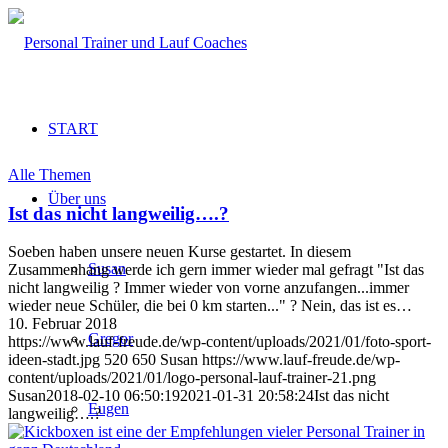
START
Alle Themen
Über uns
Ist das nicht langweilig….?
Soeben haben unsere neuen Kurse gestartet. In diesem
Susan
Zusammenhang werde ich gern immer wieder mal gefragt "Ist das
nicht langweilig ? Immer wieder von vorne anzufangen...immer
wieder neue Schüler, die bei 0 km starten..." ? Nein, das ist es…
10. Februar 2018
Gregor
https://www.lauf-freude.de/wp-content/uploads/2021/01/foto-sport-
ideen-stadt.jpg
520
650
Susan
https://www.lauf-freude.de/wp-
content/uploads/2021/01/logo-personal-lauf-trainer-21.png
Susan
2018-02-10 06:50:19
2021-01-31 20:58:24
Ist das nicht
Eugen
langweilig….?