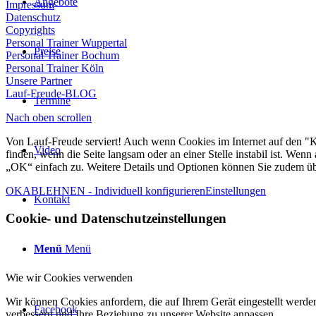
Angebote
Impressum
Datenschutz
Copyrights
Personal Trainer Wuppertal
Preise
Personal Trainer Bochum
Personal Trainer Köln
Unsere Partner
Lauf-Freude-BLOG
Termine
Nach oben scrollen
Von Lauf-Freude serviert! Auch wenn Cookies im Internet auf den "Kek
Video
finden, wenn die Seite langsam oder an einer Stelle instabil ist. Wen
„OK“ einfach zu. Weitere Details und Optionen können Sie zudem ü
OK
ABLEHNEN - Individuell konfigurieren
Einstellungen
Kontakt
Cookie- und Datenschutzeinstellungen
Menü
Menü
Wie wir Cookies verwenden
Wir können Cookies anfordern, die auf Ihrem Gerät eingestellt werde
Facebook
verbessern und Ihre Beziehung zu unserer Website anpassen.