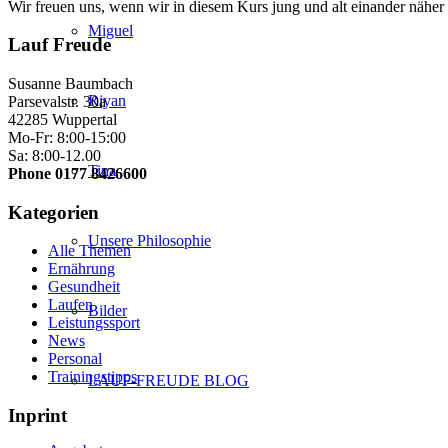
Wir freuen uns, wenn wir in diesem Kurs jung und alt einander näher
Miguel
Lauf Freude
Susanne Baumbach
Riyan
Parsevalstr. 30a
42285 Wuppertal
Mo-Fr: 8:00-15:00
Sa: 8:00-12.00
Tina
Phone 0177 8426600
Kategorien
Unsere Philosophie
Alle Themen
Ernährung
Gesundheit
Laufen
Bilder
Leistungssport
News
Personal
Trainingstipps
LAUF-FREUDE BLOG
Inprint