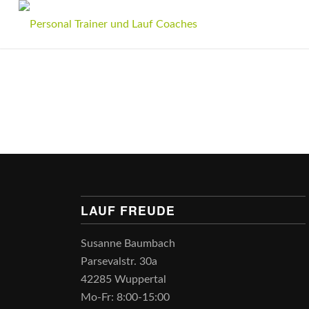
LAUF FREUDE
Susanne Baumbach
Parsevalstr. 30a
42285 Wuppertal
Mo-Fr: 8:00-15:00