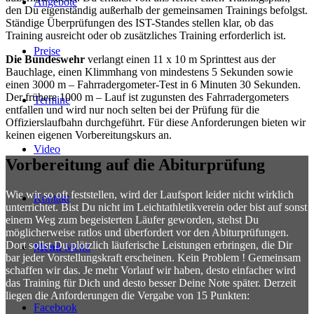
Angebote
den Du eigenständig außerhalb der gemeinsamen Trainings befolgst.
Ständige Überprüfungen des IST-Standes stellen klar, ob das
Training ausreicht oder ob zusätzliches Training erforderlich ist.
Preise
Die Bundeswehr
verlangt einen 11 x 10 m Sprinttest aus der
Bauchlage, einen Klimmhang von mindestens 5 Sekunden sowie
einen 3000 m – Fahrradergometer-Test in 6 Minuten 30 Sekunden.
Der frühere 1000 m – Lauf ist zugunsten des Fahrradergometers
Termine
entfallen und wird nur noch selten bei der Prüfung für die
Offizierslaufbahn durchgeführt. Für diese Anforderungen bieten wir
keinen eigenen Vorbereitungskurs an.
Video
Vorbereitung auf die Abiturprüfung
Wie wir so oft feststellen, wird der Laufsport leider nicht wirklich
Kontakt
unterrichtet. Bist Du nicht im Leichtathletikverein oder bist auf sonst
einem Weg zum begeisterten Läufer geworden, stehst Du
möglicherweise ratlos und überfordert vor den Abiturprüfungen.
Dort sollst Du plötzlich läuferische Leistungen erbringen, die Dir
Menü
Menü
bar jeder Vorstellungskraft erscheinen. Kein Problem ! Gemeinsam
schaffen wir das. Je mehr Vorlauf wir haben, desto einfacher wird
das Training für Dich und desto besser Deine Note später. Derzeit
liegen die Anforderungen die Vergabe von 15 Punkten:
Facebook