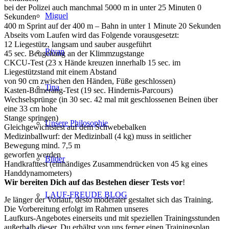
bei der Polizei auch manchmal 5000 m in unter 25 Minuten 0
Miguel
Sekunden
400 m Sprint auf der 400 m – Bahn in unter 1 Minute 20 Sekunden
Abseits vom Laufen wird das Folgende vorausgesetzt:
12 Liegestütz, langsam und sauber ausgeführt
Riyan
45 sec. Beugehang an der Klimmzugstange
CKCU-Test (23 x Hände kreuzen innerhalb 15 sec. im
Liegestützstand mit einem Abstand
von 90 cm zwischen den Händen, Füße geschlossen)
Tina
Kasten-Bumerang-Test (19 sec. Hindernis-Parcours)
Wechselsprünge (in 30 sec. 42 mal mit geschlossenen Beinen über
eine 33 cm hohe
Stange springen)
Unsere Philosophie
Gleichgewichtstest auf dem Schwebebalken
Medizinballwurf: der Medizinball (4 kg) muss in seitlicher
Bewegung mind. 7,5 m
geworfen werden
Bilder
Handkrafttest (einhändiges Zusammendrücken von 45 kg eines
Handdynamometers)
Wir bereiten Dich auf das Bestehen dieser Tests vor
!
LAUF-FREUDE BLOG
Je länger der Vorlauf, desto moderater gestaltet sich das Training.
Die Vorbereitung erfolgt im Rahmen unseres
Laufkurs-Angebotes einerseits und mit speziellen Trainingsstunden
außerhalb dieser. Du erhältst von uns ferner einen Trainingsplan,